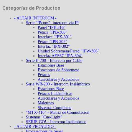
Categorías de Productos
- ALTAIR INTERCOM -
Serie "IPcom"- intercom via IP
Panel "IPF-316"
Petaca "IPB-306"
Interface "IPX-301"
Petaca "IPB-302"
Interfaz "IPX-302"
Unidad Sobremesa/Pared "IPW-306"
Interfaz AES67 "IPA-304"
Serie E-200 - Intercom por Cable
Estaciones Base
Estaciones de Sobremesa
Petacas
Auriculares y Accesorios
Serie WB-200 - Intercom Inalámbrico
Estaciones Base
Petacas Inalámbricas
Auriculares y Accesorios
Maletines
Sistemas Completos
"MTX-416" - Matriz de Conmutación
Sistemas "Cue-Light"
SERIE GO! - Intercom Inalámbrico
- ALTAIR PROAUDIO -
Procesadores de Señal