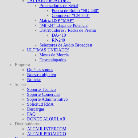
- ALTAIR PROAUDIO -
Procesadores de Señal
Puerta de Ruido "NG-440"
Compresor "CN-220"
Matriz DSP "MAP"
"MF-24" Etapa de Potencia
Distribuidores / Racks de Prensa
DA-410
RP-240
Selectores de Audio Broadcast
ULTIMAS UNIDADES
Mesas de Mezcla
Descatalogados
Empresa
Quiénes somos
Nuestro objetivo
Noticias
Soporte
Soporte Técnico
Soporte Comercial
Soporte Administrativo
Solicitud RMA
Descargas
FAQ
DÓNDE ALQUILAR
Distribuidores
ALTAIR INTERCOM
ALTAIR PROAUDIO