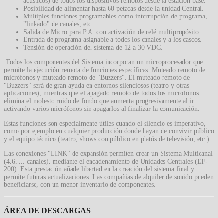
acústicos) de todos los dispositivos remotos desde la estación base.
Posibilidad de alimentar hasta 60 petacas desde la unidad Central.
Múltiples funciones programables como interrupción de programa,
"linkado" de canales, etc...
Salida de Micro para P.A. con activación de relé multipropósito.
Entrada de programa asignable a todos los canales y a los cascos.
Tensión de operación del sistema de 12 a 30 VDC.
Todos los componentes del Sistema incorporan un microprocesador que
permite la ejecución remota de funciones específicas: Muteado remoto de
micrófonos y muteado remoto de "Buzzers". El muteado remoto de
"Buzzers" será de gran ayuda en entornos silenciosos (teatro y otras
aplicaciones), mientras que el apagado remoto de todos los micrófonos
elimina el molesto ruido de fondo que aumenta progresivamente al ir
activando varios micrófonos sin apagarlos al finalizar la comunicación.
Estas funciones son especialmente útiles cuando el silencio es imperativo,
como por ejemplo en cualquier producción donde hayan de convivir público
y el equipo técnico (teatro, shows con público en platós de televisión, etc.)
Las conexiones "LINK" de expansión permiten crear un Sistema Multicanal
(4,6, ... canales), mediante el encadenamiento de Unidades Centrales (EF-
200). Esta prestación añade libertad en la creación del sistema final y
permite futuras actualizaciones. Las compañias de alquiler de sonido pueden
beneficiarse, con un menor inventario de componentes.
ÁREA DE DESCARGAS