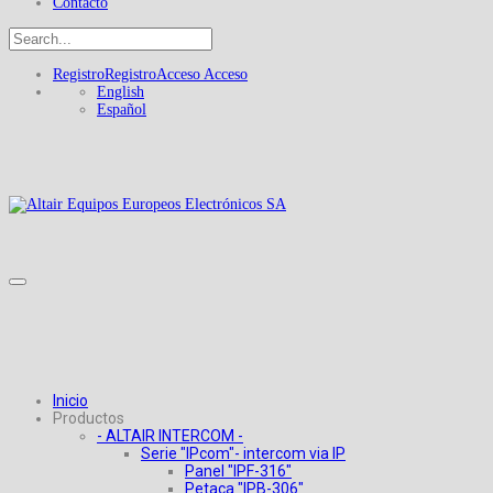
Contacto
Registro
Registro
Acceso
Acceso
English
Español
Inicio
Productos
- ALTAIR INTERCOM -
Serie "IPcom"- intercom via IP
Panel "IPF-316"
Petaca "IPB-306"