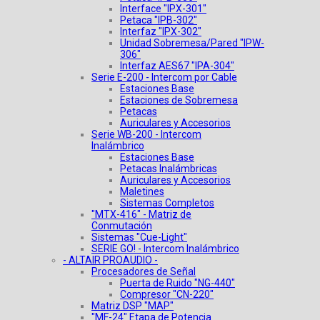
Interface "IPX-301"
Petaca "IPB-302"
Interfaz "IPX-302"
Unidad Sobremesa/Pared "IPW-
306"
Interfaz AES67 "IPA-304"
Serie E-200 - Intercom por Cable
Estaciones Base
Estaciones de Sobremesa
Petacas
Auriculares y Accesorios
Serie WB-200 - Intercom
Inalámbrico
Estaciones Base
Petacas Inalámbricas
Auriculares y Accesorios
Maletines
Sistemas Completos
"MTX-416" - Matriz de
Conmutación
Sistemas "Cue-Light"
SERIE GO! - Intercom Inalámbrico
- ALTAIR PROAUDIO -
Procesadores de Señal
Puerta de Ruido "NG-440"
Compresor "CN-220"
Matriz DSP "MAP"
"MF-24" Etapa de Potencia