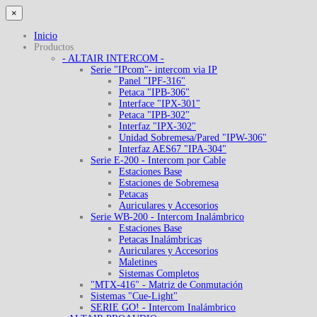
×
Inicio
Productos
- ALTAIR INTERCOM -
Serie "IPcom"- intercom via IP
Panel "IPF-316"
Petaca "IPB-306"
Interface "IPX-301"
Petaca "IPB-302"
Interfaz "IPX-302"
Unidad Sobremesa/Pared "IPW-306"
Interfaz AES67 "IPA-304"
Serie E-200 - Intercom por Cable
Estaciones Base
Estaciones de Sobremesa
Petacas
Auriculares y Accesorios
Serie WB-200 - Intercom Inalámbrico
Estaciones Base
Petacas Inalámbricas
Auriculares y Accesorios
Maletines
Sistemas Completos
"MTX-416" - Matriz de Conmutación
Sistemas "Cue-Light"
SERIE GO! - Intercom Inalámbrico