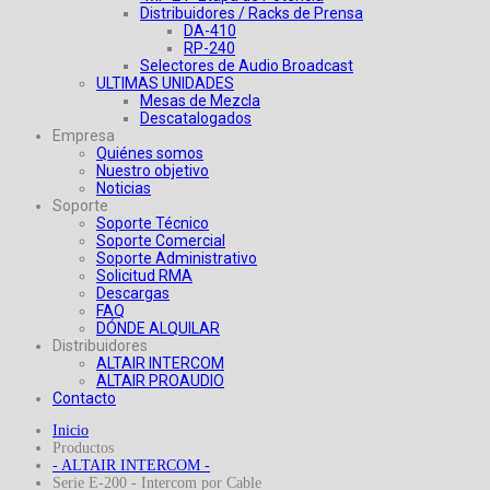
Distribuidores / Racks de Prensa
DA-410
RP-240
Selectores de Audio Broadcast
ULTIMAS UNIDADES
Mesas de Mezcla
Descatalogados
Empresa
Quiénes somos
Nuestro objetivo
Noticias
Soporte
Soporte Técnico
Soporte Comercial
Soporte Administrativo
Solicitud RMA
Descargas
FAQ
DÓNDE ALQUILAR
Distribuidores
ALTAIR INTERCOM
ALTAIR PROAUDIO
Contacto
Inicio
Productos
- ALTAIR INTERCOM -
Serie E-200 - Intercom por Cable