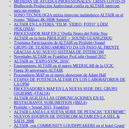
MEDIDAS DE AYUDA A PROFESIONALES: CRISIS COVID-19
BluRecords Producción Audiovisual confía en ALTAIR intercom
para sus eventos
SONO TECNOLOGIA utiliza intercom inalámbrico ALTAIR en el
evento "Málaga 4K-HDR Summit"
ALTAIR EN LA FERIA "FILM, VIDEO, FOTO" LÒDZ
(POLONIA)
PROCESADOR MAP EN L’Ovella Negra del Poble Nou
ALTAIR en la feria PROLIGHT + SOUND GUANGZHOU
Trigésima Participación de ALTAIR en Prolight+Sound
GRUPO DE TEATRO AMOREVO DA UN PASO AL FRENTE
GRACIAS A SU NUEVO SISTEMA DE INTERCOM
Novedades ALTAIR en Frankfurt ProLight+Sound 2017
ALTAIR en "EXPO-SYNC 2016"
Equipamiento ALTAIR en el nuevo MEDIALAB de la UCJC
Fiesta 30 aniversario ALTAIR
Procesadores MAP en el nuevo showroom de Adam Hall
ETAPAS DE POTENCIA ALTAIR EN LOS LABORATORIOS DE
LA UPM
PROCESADORES MAP EN LA NUEVA SEDE DEL GRUPO
CIGIERRE (ITALIA)
ALTAIR AGILIZA LAS COMUNICACIONES EN EL
RESTAURANTE SUBLIMOTION (IBIZA)
Prolight + Sound 2015, Frankfurt
ALTAIR LANZA LA NUEVA SERIE DE PETACAS "EXTREME"
NUEVOS EQUIPOS DE INTERCOM ALTAIR EN LA SIEL &
SATIS 2008
ALTAIR, con COMMUNITY LOUDSPEAKERS en el hotel Grand