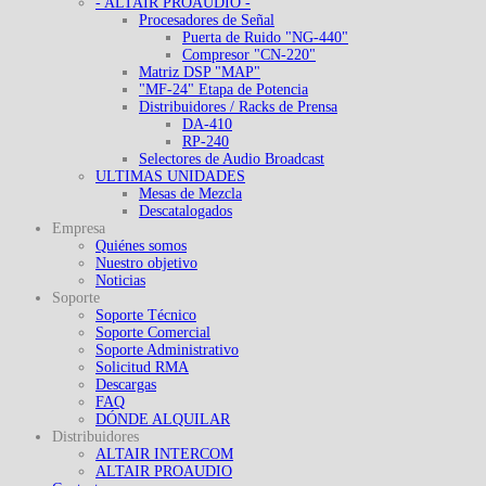
- ALTAIR PROAUDIO -
Procesadores de Señal
Puerta de Ruido "NG-440"
Compresor "CN-220"
Matriz DSP "MAP"
"MF-24" Etapa de Potencia
Distribuidores / Racks de Prensa
DA-410
RP-240
Selectores de Audio Broadcast
ULTIMAS UNIDADES
Mesas de Mezcla
Descatalogados
Empresa
Quiénes somos
Nuestro objetivo
Noticias
Soporte
Soporte Técnico
Soporte Comercial
Soporte Administrativo
Solicitud RMA
Descargas
FAQ
DÓNDE ALQUILAR
Distribuidores
ALTAIR INTERCOM
ALTAIR PROAUDIO