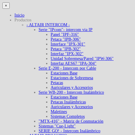
×
Inicio
Productos
- ALTAIR INTERCOM -
Serie "IPcom"- intercom via IP
Panel "IPF-316"
Petaca "IPB-306"
Interface "IPX-301"
Petaca "IPB-302"
Interfaz "IPX-302"
Unidad Sobremesa/Pared "IPW-306"
Interfaz AES67 "IPA-304"
Serie E-200 - Intercom por Cable
Estaciones Base
Estaciones de Sobremesa
Petacas
Auriculares y Accesorios
Serie WB-200 - Intercom Inalámbrico
Estaciones Base
Petacas Inalámbricas
Auriculares y Accesorios
Maletines
Sistemas Completos
"MTX-416" - Matriz de Conmutación
Sistemas "Cue-Light"
SERIE GO! - Intercom Inalámbrico