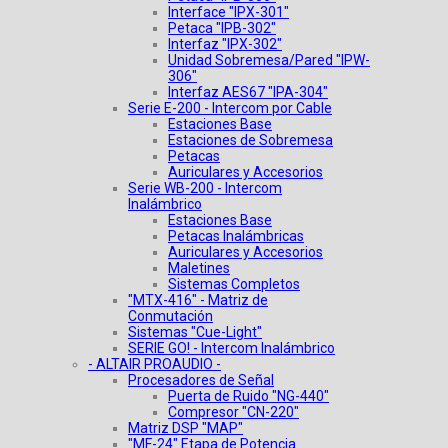
Interface "IPX-301"
Petaca "IPB-302"
Interfaz "IPX-302"
Unidad Sobremesa/Pared "IPW-
306"
Interfaz AES67 "IPA-304"
Serie E-200 - Intercom por Cable
Estaciones Base
Estaciones de Sobremesa
Petacas
Auriculares y Accesorios
Serie WB-200 - Intercom
Inalámbrico
Estaciones Base
Petacas Inalámbricas
Auriculares y Accesorios
Maletines
Sistemas Completos
"MTX-416" - Matriz de
Conmutación
Sistemas "Cue-Light"
SERIE GO! - Intercom Inalámbrico
- ALTAIR PROAUDIO -
Procesadores de Señal
Puerta de Ruido "NG-440"
Compresor "CN-220"
Matriz DSP "MAP"
"MF-24" Etapa de Potencia