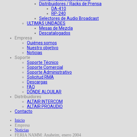
Distribuidores / Racks de Prensa
DA-410
RP-240
Selectores de Audio Broadcast
ULTIMAS UNIDADES
Mesas de Mezcla
Descatalogados
Empresa
Quiénes somos
Nuestro objetivo
Noticias
Soporte
Soporte Técnico
Soporte Comercial
Soporte Administrativo
Solicitud RMA
Descargas
FAQ
DÓNDE ALQUILAR
Distribuidores
ALTAIR INTERCOM
ALTAIR PROAUDIO
Contacto
Inicio
Empresa
Noticias
FERIA NAMM: Anaheim, enero 2004