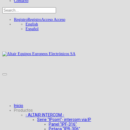
Contacto
Registro
Registro
Acceso
Acceso
English
Español
Inicio
Productos
- ALTAIR INTERCOM -
Serie "IPcom"- intercom via IP
Panel "IPF-316"
Petaca "IPB-306"