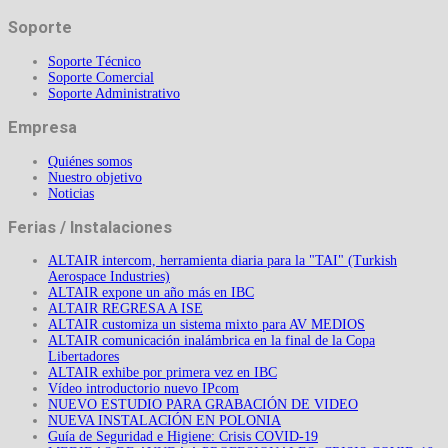
Soporte
Soporte Técnico
Soporte Comercial
Soporte Administrativo
Empresa
Quiénes somos
Nuestro objetivo
Noticias
Ferias / Instalaciones
ALTAIR intercom, herramienta diaria para la "TAI" (Turkish
Aerospace Industries)
ALTAIR expone un año más en IBC
ALTAIR REGRESA A ISE
ALTAIR customiza un sistema mixto para AV MEDIOS
ALTAIR comunicación inalámbrica en la final de la Copa
Libertadores
ALTAIR exhibe por primera vez en IBC
Vídeo introductorio nuevo IPcom
NUEVO ESTUDIO PARA GRABACIÓN DE VIDEO
NUEVA INSTALACIÓN EN POLONIA
Guía de Seguridad e Higiene: Crisis COVID-19