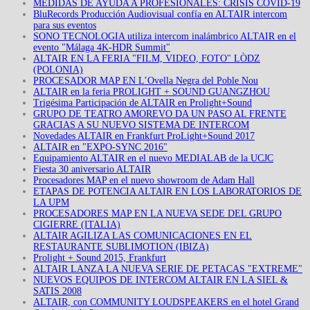
MEDIDAS DE AYUDA A PROFESIONALES: CRISIS COVID-19
BluRecords Producción Audiovisual confía en ALTAIR intercom
para sus eventos
SONO TECNOLOGIA utiliza intercom inalámbrico ALTAIR en el
evento "Málaga 4K-HDR Summit"
ALTAIR EN LA FERIA "FILM, VIDEO, FOTO" LÒDZ
(POLONIA)
PROCESADOR MAP EN L’Ovella Negra del Poble Nou
ALTAIR en la feria PROLIGHT + SOUND GUANGZHOU
Trigésima Participación de ALTAIR en Prolight+Sound
GRUPO DE TEATRO AMOREVO DA UN PASO AL FRENTE
GRACIAS A SU NUEVO SISTEMA DE INTERCOM
Novedades ALTAIR en Frankfurt ProLight+Sound 2017
ALTAIR en "EXPO-SYNC 2016"
Equipamiento ALTAIR en el nuevo MEDIALAB de la UCJC
Fiesta 30 aniversario ALTAIR
Procesadores MAP en el nuevo showroom de Adam Hall
ETAPAS DE POTENCIA ALTAIR EN LOS LABORATORIOS DE
LA UPM
PROCESADORES MAP EN LA NUEVA SEDE DEL GRUPO
CIGIERRE (ITALIA)
ALTAIR AGILIZA LAS COMUNICACIONES EN EL
RESTAURANTE SUBLIMOTION (IBIZA)
Prolight + Sound 2015, Frankfurt
ALTAIR LANZA LA NUEVA SERIE DE PETACAS "EXTREME"
NUEVOS EQUIPOS DE INTERCOM ALTAIR EN LA SIEL &
SATIS 2008
ALTAIR, con COMMUNITY LOUDSPEAKERS en el hotel Grand