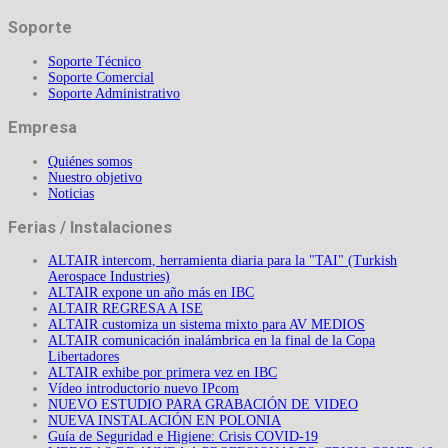
Soporte
Soporte Técnico
Soporte Comercial
Soporte Administrativo
Empresa
Quiénes somos
Nuestro objetivo
Noticias
Ferias / Instalaciones
ALTAIR intercom, herramienta diaria para la "TAI" (Turkish
Aerospace Industries)
ALTAIR expone un año más en IBC
ALTAIR REGRESA A ISE
ALTAIR customiza un sistema mixto para AV MEDIOS
ALTAIR comunicación inalámbrica en la final de la Copa
Libertadores
ALTAIR exhibe por primera vez en IBC
Vídeo introductorio nuevo IPcom
NUEVO ESTUDIO PARA GRABACIÓN DE VIDEO
NUEVA INSTALACIÓN EN POLONIA
Guía de Seguridad e Higiene: Crisis COVID-19