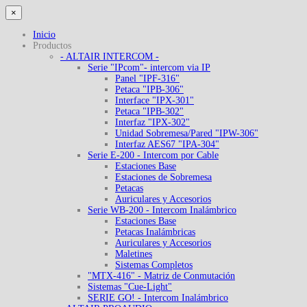
×
Inicio
Productos
- ALTAIR INTERCOM -
Serie "IPcom"- intercom via IP
Panel "IPF-316"
Petaca "IPB-306"
Interface "IPX-301"
Petaca "IPB-302"
Interfaz "IPX-302"
Unidad Sobremesa/Pared "IPW-306"
Interfaz AES67 "IPA-304"
Serie E-200 - Intercom por Cable
Estaciones Base
Estaciones de Sobremesa
Petacas
Auriculares y Accesorios
Serie WB-200 - Intercom Inalámbrico
Estaciones Base
Petacas Inalámbricas
Auriculares y Accesorios
Maletines
Sistemas Completos
"MTX-416" - Matriz de Conmutación
Sistemas "Cue-Light"
SERIE GO! - Intercom Inalámbrico