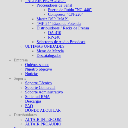
- ALTAIR PROAUDIO -
Procesadores de Señal
Puerta de Ruido "NG-440"
Compresor "CN-220"
Matriz DSP "MAP"
"MF-24" Etapa de Potencia
Distribuidores / Racks de Prensa
DA-410
RP-240
Selectores de Audio Broadcast
ULTIMAS UNIDADES
Mesas de Mezcla
Descatalogados
Empresa
Quiénes somos
Nuestro objetivo
Noticias
Soporte
Soporte Técnico
Soporte Comercial
Soporte Administrativo
Solicitud RMA
Descargas
FAQ
DÓNDE ALQUILAR
Distribuidores
ALTAIR INTERCOM
ALTAIR PROAUDIO