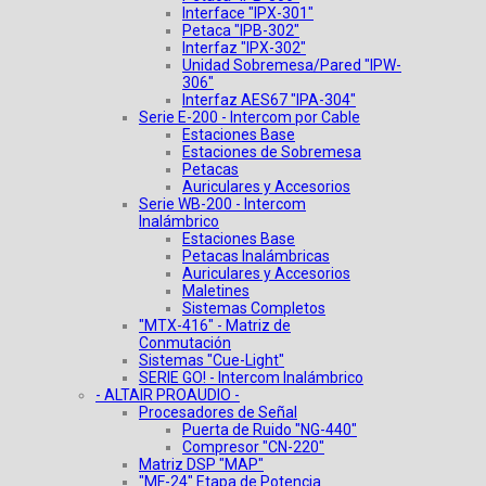
Interface "IPX-301"
Petaca "IPB-302"
Interfaz "IPX-302"
Unidad Sobremesa/Pared "IPW-
306"
Interfaz AES67 "IPA-304"
Serie E-200 - Intercom por Cable
Estaciones Base
Estaciones de Sobremesa
Petacas
Auriculares y Accesorios
Serie WB-200 - Intercom
Inalámbrico
Estaciones Base
Petacas Inalámbricas
Auriculares y Accesorios
Maletines
Sistemas Completos
"MTX-416" - Matriz de
Conmutación
Sistemas "Cue-Light"
SERIE GO! - Intercom Inalámbrico
- ALTAIR PROAUDIO -
Procesadores de Señal
Puerta de Ruido "NG-440"
Compresor "CN-220"
Matriz DSP "MAP"
"MF-24" Etapa de Potencia