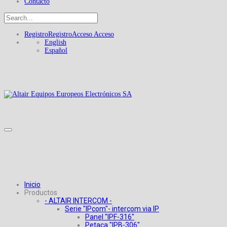
Contacto
Registro
Registro
Acceso
Acceso
English
Español
Inicio
Productos
- ALTAIR INTERCOM -
Serie "IPcom"- intercom via IP
Panel "IPF-316"
Petaca "IPB-306"