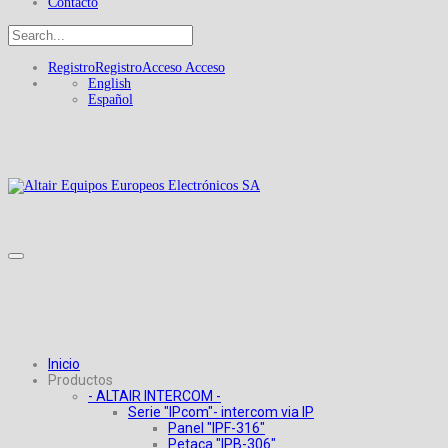
Contacto
Registro
Registro
Acceso
Acceso
English
Español
Inicio
Productos
- ALTAIR INTERCOM -
Serie "IPcom"- intercom via IP
Panel "IPF-316"
Petaca "IPB-306"