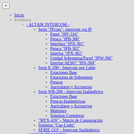
×
Inicio
Productos
- ALTAIR INTERCOM -
Serie "IPcom"- intercom via IP
Panel "IPF-316"
Petaca "IPB-306"
Interface "IPX-301"
Petaca "IPB-302"
Interfaz "IPX-302"
Unidad Sobremesa/Pared "IPW-306"
Interfaz AES67 "IPA-304"
Serie E-200 - Intercom por Cable
Estaciones Base
Estaciones de Sobremesa
Petacas
Auriculares y Accesorios
Serie WB-200 - Intercom Inalámbrico
Estaciones Base
Petacas Inalámbricas
Auriculares y Accesorios
Maletines
Sistemas Completos
"MTX-416" - Matriz de Conmutación
Sistemas "Cue-Light"
SERIE GO! - Intercom Inalámbrico