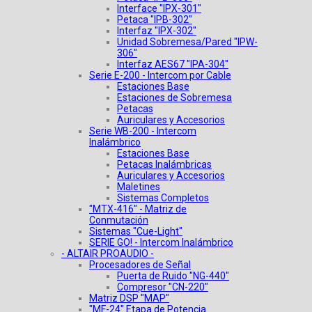
Interface "IPX-301"
Petaca "IPB-302"
Interfaz "IPX-302"
Unidad Sobremesa/Pared "IPW-
306"
Interfaz AES67 "IPA-304"
Serie E-200 - Intercom por Cable
Estaciones Base
Estaciones de Sobremesa
Petacas
Auriculares y Accesorios
Serie WB-200 - Intercom
Inalámbrico
Estaciones Base
Petacas Inalámbricas
Auriculares y Accesorios
Maletines
Sistemas Completos
"MTX-416" - Matriz de
Conmutación
Sistemas "Cue-Light"
SERIE GO! - Intercom Inalámbrico
- ALTAIR PROAUDIO -
Procesadores de Señal
Puerta de Ruido "NG-440"
Compresor "CN-220"
Matriz DSP "MAP"
"MF-24" Etapa de Potencia