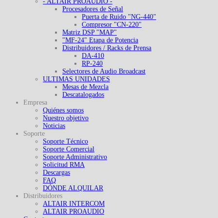
- ALTAIR PROAUDIO -
Procesadores de Señal
Puerta de Ruido "NG-440"
Compresor "CN-220"
Matriz DSP "MAP"
"MF-24" Etapa de Potencia
Distribuidores / Racks de Prensa
DA-410
RP-240
Selectores de Audio Broadcast
ULTIMAS UNIDADES
Mesas de Mezcla
Descatalogados
Empresa
Quiénes somos
Nuestro objetivo
Noticias
Soporte
Soporte Técnico
Soporte Comercial
Soporte Administrativo
Solicitud RMA
Descargas
FAQ
DÓNDE ALQUILAR
Distribuidores
ALTAIR INTERCOM
ALTAIR PROAUDIO