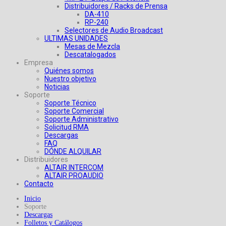
Distribuidores / Racks de Prensa
DA-410
RP-240
Selectores de Audio Broadcast
ULTIMAS UNIDADES
Mesas de Mezcla
Descatalogados
Empresa
Quiénes somos
Nuestro objetivo
Noticias
Soporte
Soporte Técnico
Soporte Comercial
Soporte Administrativo
Solicitud RMA
Descargas
FAQ
DÓNDE ALQUILAR
Distribuidores
ALTAIR INTERCOM
ALTAIR PROAUDIO
Contacto
Inicio
Soporte
Descargas
Folletos y Catálogos