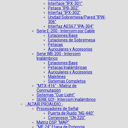
Interface "IPX-301"
Petaca "IPB-302"
Interfaz "IPX-302"
Unidad Sobremesa/Pared "IPW-
306"
Interfaz AES67 "IPA-304"
Serie E-200 - Intercom por Cable
Estaciones Base
Estaciones de Sobremesa
Petacas
Auriculares y Accesorios
Serie WB-200 - Intercom
Inalámbrico
Estaciones Base
Petacas Inalámbricas
Auriculares y Accesorios
Maletines
Sistemas Completos
"MTX-416" - Matriz de
Conmutación
Sistemas "Cue-Light"
SERIE GO! - Intercom Inalámbrico
- ALTAIR PROAUDIO -
Procesadores de Señal
Puerta de Ruido "NG-440"
Compresor "CN-220"
Matriz DSP "MAP"
"MF-24" Etapa de Potencia