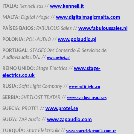
ITALIA
:
Kennell sas
//
www.kennell.it
MALTA
:
Digital Magic
//
www.digitalmagicmalta.com
PAÍSES BAJOS
:
FABULOUS Sales
//
www.fabuloussales.nl
POLONIA
:
POL-AUDIO
//
www.polaudio.pl
PORTUGAL
:
STAGECOM Comercio & Servicios de
Audiovisuais LDA. //
www.avitel.pt
REINO UNIDO
:
Stage Electrics
//
www.stage-
electrics.co.uk
RUSIA
:
Sofit Light Company
//
www.sofitlight.ru
SERBIA
:
SVETLOST TEATAR
//
www.svetlost-teatar.rs
SUECIA
:
PROTEL
//
www.protel.se
SUIZA
:
ZAP Audio
//
www.zapaudio.com
TURQUÍA
:
Start Elektronik
//
www.startelektronik.com.tr