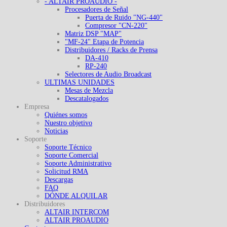
- ALTAIR PROAUDIO -
Procesadores de Señal
Puerta de Ruido "NG-440"
Compresor "CN-220"
Matriz DSP "MAP"
"MF-24" Etapa de Potencia
Distribuidores / Racks de Prensa
DA-410
RP-240
Selectores de Audio Broadcast
ULTIMAS UNIDADES
Mesas de Mezcla
Descatalogados
Empresa
Quiénes somos
Nuestro objetivo
Noticias
Soporte
Soporte Técnico
Soporte Comercial
Soporte Administrativo
Solicitud RMA
Descargas
FAQ
DÓNDE ALQUILAR
Distribuidores
ALTAIR INTERCOM
ALTAIR PROAUDIO