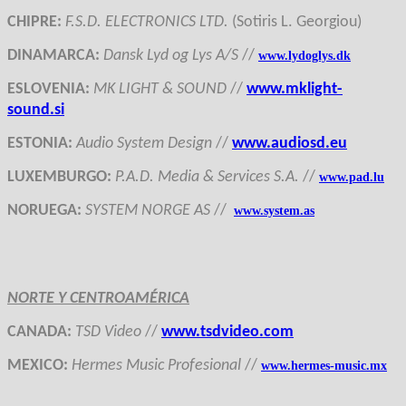
CHIPRE
:
F.S.D. ELECTRONICS LTD.
(Sotiris L. Georgiou)
DINAMARCA
:
Dansk Lyd og Lys A/S
//
www.lydoglys.dk
ESLOVENIA
:
MK LIGHT & SOUND
//
www.mklight-
sound.si
ESTONI
A:
Audio System Design
//
www.audiosd.eu
LUXEMBURGO
:
P.A.D. Media & Services S.A.
//
www.pad.lu
NORUEGA
:
SYSTEM NORGE AS
//
www.system.as
NORTE Y CENTROAMÉRICA
CANADA
:
TSD Video
//
www.tsdvideo.com
MEXICO
:
Hermes Music Profesional
//
www.hermes-music.mx