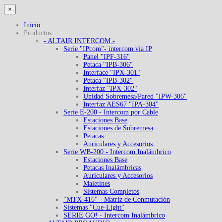
×
Inicio
Productos
- ALTAIR INTERCOM -
Serie "IPcom"- intercom via IP
Panel "IPF-316"
Petaca "IPB-306"
Interface "IPX-301"
Petaca "IPB-302"
Interfaz "IPX-302"
Unidad Sobremesa/Pared "IPW-306"
Interfaz AES67 "IPA-304"
Serie E-200 - Intercom por Cable
Estaciones Base
Estaciones de Sobremesa
Petacas
Auriculares y Accesorios
Serie WB-200 - Intercom Inalámbrico
Estaciones Base
Petacas Inalámbricas
Auriculares y Accesorios
Maletines
Sistemas Completos
"MTX-416" - Matriz de Conmutación
Sistemas "Cue-Light"
SERIE GO! - Intercom Inalámbrico