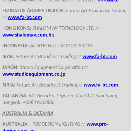
CHINA
:
EAD
AUDIO TECHNOLOGY CO.LTD
//
www.ead.cn
EMIRATOS ÁRABES UNIDOS
:
Future Art Broadcast Trading
//
www.fa-bt.com
HONG KONG
:
SHALOM AV TECNOLOGY LTD
//
www.
shalomav.com.hk
INDONESIA
:
ALFATECH //
+622122580210
IRAK
:
Fu
ture Art Broadcast Trading
//
www.fa-bt.com
JAPÓN
:
Studio Equipment Corporation
//
www.studioequipment.co.jp
SIRIA
:
Future Art Broadcast Trading
//
www.fa-bt.com
TAILANDIA
:
MC Broadcast System Co Ltd
//
Suanluang,
Bangkok. +66849003886
AUSTRALIA & OCEANIA
AUSTRALIA
–
PRODESIGN LIGHTING
//
www.pro-