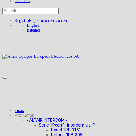
Contacto
Registro
Registro
Acceso
Acceso
English
Español
Inicio
Productos
- ALTAIR INTERCOM -
Serie "IPcom"- intercom via IP
Panel "IPF-316"
Petaca "IPB-306"