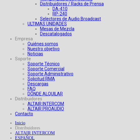
Distribuidores / Racks de Prensa
DA-410
RP-240
Selectores de Audio Broadcast
ULTIMAS UNIDADES
Mesas de Mezcla
Descatalogados
Empresa
Quiénes somos
Nuestro objetivo
Noticias
Soporte
Soporte Técnico
Soporte Comercial
Soporte Administrativo
Solicitud RMA
Descargas
FAQ
DÓNDE ALQUILAR
Distribuidores
ALTAIR INTERCOM
ALTAIR PROAUDIO
Contacto
Inicio
Distribuidores
ALTAIR INTERCOM
ESPAÑOL