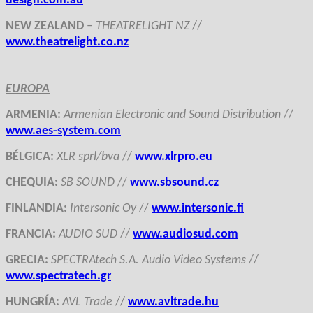
design.com.au
NEW ZEALAND
–
THEATRELIGHT NZ
//
www.theatrelight.co.nz
EUROPA
ARMENI
A:
Armenian Electronic and Sound Distribution
//
www.aes-system.com
BÉLGICA
:
XLR sprl/bva
//
www.xlrpro.eu
CHEQUIA
:
SB SOUND
//
www.sbsound.cz
FINLANDIA
:
Intersonic Oy
//
www.intersonic.fi
FRANCIA
:
AUDIO SUD
//
www.audiosud.com
GRECIA
:
SPECTRAtech S.A. Audio Video Systems
//
www.spectratech.gr
HUNGRÍA
:
AVL Trade
//
www.avltrade.hu