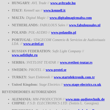
HUNGARY:
AVL Trade
//
www.avltrade.hu
ITALY:
Kennell sas
//
www.kennell.it
MALTA:
Digital Magic
//
www.digitalmagicmalta.com
NETHERLANDS:
FABULOUS Sales
//
www.fabuloussales.nl
POLAND:
POL-AUDIO
//
www.polaudio.pl
PORTUGAL:
STAGECOM Comercio & Servicios de Audiovisuais
LDA. //
www.avitel.pt
RUSSIAN FEDERATION:
Sofit Light Company
//
www.sofitlight.ru
SERBIA:
SVETLOST TEATAR
//
www.svetlost-teatar.rs
SWEDEN:
PROTEL
//
www.protel.se
TURKEY:
Start Elektronik
//
www.startelektronik.com.tr
United Kingdom:
Stage Electrics
//
www.stage-electrics.co.u
k
REVENDEDORES AUTORIZADOS
ALEMANIA:
MM-PRODUCTION
//
www.mm-audiotechnik.de
CHIPRE:
F.S.D. ELECTRONICS LTD.
(Sotiris L. Georgiou)