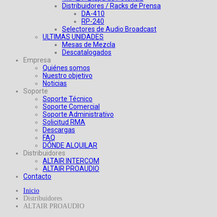
Distribuidores / Racks de Prensa
DA-410
RP-240
Selectores de Audio Broadcast
ULTIMAS UNIDADES
Mesas de Mezcla
Descatalogados
Empresa
Quiénes somos
Nuestro objetivo
Noticias
Soporte
Soporte Técnico
Soporte Comercial
Soporte Administrativo
Solicitud RMA
Descargas
FAQ
DÓNDE ALQUILAR
Distribuidores
ALTAIR INTERCOM
ALTAIR PROAUDIO
Contacto
Inicio
Distribuidores
ALTAIR PROAUDIO