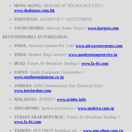
HONG KONG:
SHALOM AV TECNOLOGY LTD
//
www.shalomav.com.hk
INDONESIA:
ALFATECH // +622122580210
SAUDI ARABIA:
Halwani Audio Visual
//
www.havpro.com
REVENDEDORES AUTORIZADOS
INDIA:
Airwaves Systems Pvt. Ltd
//
www.airwavessystems.com
INDIA:
Modern Stage Service
//
www.modernstageservice.in
IRAQ:
Future Art Broadcast Trading
//
www.fa-bt.com
JAPAN:
Studio Equipment Corporation
//
www.studioequipment.co.jp
JORDAN:
INTE (International New Technical Est)
//
www.intejordan.com
MALAYSIA:
AVIDEC
//
www.avidec.info
SINGAPORE:
Spektra Electronics
//
www.spektra.com.sg
SYRIAN ARAB REPUBLIC:
Future Art Broadcast Trading
//
www.fa-bt.com
TAIWAN:
ZEN PHON Technlogy inc.
//
www.zen-phon.com.tw