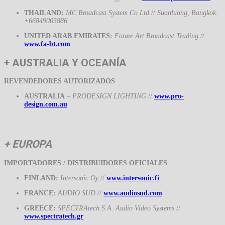
THAILAND:
MC Broadcast System Co Ltd
//
Suanluang, Bangkok.
+66849003886
UNITED ARAB EMIRATES:
Future Art Broadcast Trading
//
www.fa-bt.com
+ AUSTRALIA Y OCEANÍA
REVENDEDORES AUTORIZADOS
AUSTRALIA
–
PRODESIGN LIGHTING
//
www.pro-
design.com.au
+
EUROPA
IMPORTADORES / DISTRIBUIDORES OFICIALES
FINLAND:
Intersonic Oy
//
www.intersonic.fi
FRANCE:
AUDIO SUD
//
www.audiosud.com
GREECE:
SPECTRAtech S.A. Audio Video Systems
//
www.spectratech.gr