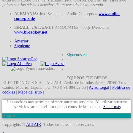
están autorizados a vender e instalar productos ALTAIR en sus respectivos
países con los mismos derechos de un revendedor autorizado.
ALEMANIA:
Jens Seekamp – Audio-Concepts //
www.audio-
concepts.de
ISRAEL:
BROADKEY ASSOCIATES – Jody Dressner
//
www.broadkey.net
Anterior
Siguiente
Síguenos en:
EQUIPOS EUROPEOS
ELECTRÓNICOS S.A. - ALTAIR | Avda. de la Industria 50, 28760 Tres
Cantos, Madrid, España. Tél. (+34) 91 804 32 65 |
Aviso Legal
|
Política de
cookies
|
Mapa del sitio
|
Las cookies nos permiten ofrecer nuestros servicios. Al utilizar nuestros
servicios, aceptas el uso que hacemos de las cookies.
Saber más
Acepto
Copyrights ©
ALTAIR
. Todos los derechos reservados.