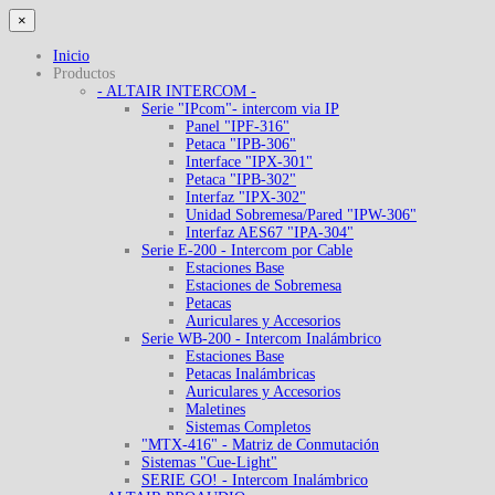
×
Inicio
Productos
- ALTAIR INTERCOM -
Serie "IPcom"- intercom via IP
Panel "IPF-316"
Petaca "IPB-306"
Interface "IPX-301"
Petaca "IPB-302"
Interfaz "IPX-302"
Unidad Sobremesa/Pared "IPW-306"
Interfaz AES67 "IPA-304"
Serie E-200 - Intercom por Cable
Estaciones Base
Estaciones de Sobremesa
Petacas
Auriculares y Accesorios
Serie WB-200 - Intercom Inalámbrico
Estaciones Base
Petacas Inalámbricas
Auriculares y Accesorios
Maletines
Sistemas Completos
"MTX-416" - Matriz de Conmutación
Sistemas "Cue-Light"
SERIE GO! - Intercom Inalámbrico