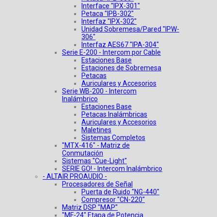
Interface "IPX-301"
Petaca "IPB-302"
Interfaz "IPX-302"
Unidad Sobremesa/Pared "IPW-
306"
Interfaz AES67 "IPA-304"
Serie E-200 - Intercom por Cable
Estaciones Base
Estaciones de Sobremesa
Petacas
Auriculares y Accesorios
Serie WB-200 - Intercom
Inalámbrico
Estaciones Base
Petacas Inalámbricas
Auriculares y Accesorios
Maletines
Sistemas Completos
"MTX-416" - Matriz de
Conmutación
Sistemas "Cue-Light"
SERIE GO! - Intercom Inalámbrico
- ALTAIR PROAUDIO -
Procesadores de Señal
Puerta de Ruido "NG-440"
Compresor "CN-220"
Matriz DSP "MAP"
"MF-24" Etapa de Potencia