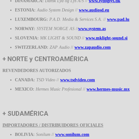
DINAMARCA:
Dansk Lyd og Lys A/S
//
www.lydoglys.dk
ESTONIA:
Audio System Design
//
www.audiosd.eu
LUXEMBOURG:
P.A.D. Media & Services S.A.
//
www.pad.lu
NORWAY:
SYSTEM NORGE AS
//
www.system.as
SLOVENIA:
MK LIGHT & SOUND
//
www.mklight-sound.si
SWITZERLAND:
ZAP Audio
//
www.zapaudio.com
+ NORTE y CENTROAMÉRICA
REVENDEDORES AUTORIZADOS
CANADA:
TSD Video
//
www.tsdvideo.com
MEXICO:
Hermes Music Profesional
//
www.hermes-music.mx
+ SUDAMÉRICA
IMPORTADORES / DISTRIBUIDORES OFICIALES
BOLIVIA:
Sonilum
//
www.sonilum.com