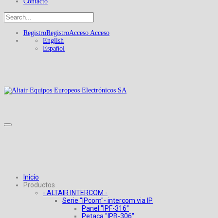
Contacto
Registro
Registro
Acceso
Acceso
English
Español
Inicio
Productos
- ALTAIR INTERCOM -
Serie "IPcom"- intercom via IP
Panel "IPF-316"
Petaca "IPB-306"