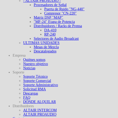
- ALTAIR PROAUDIO -
Procesadores de Señal
Puerta de Ruido "NG-440"
Compresor "CN-220"
Matriz DSP "MAP"
"MF-24" Etapa de Potencia
Distribuidores / Racks de Prensa
DA-410
RP-240
Selectores de Audio Broadcast
ULTIMAS UNIDADES
Mesas de Mezcla
Descatalogados
Empresa
Quiénes somos
Nuestro objetivo
Noticias
Soporte
Soporte Técnico
Soporte Comercial
Soporte Administrativo
Solicitud RMA
Descargas
FAQ
DÓNDE ALQUILAR
Distribuidores
ALTAIR INTERCOM
ALTAIR PROAUDIO